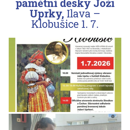
pamětní desky Joži
Uprky,
Ilava –
Klobušice
1. 7.