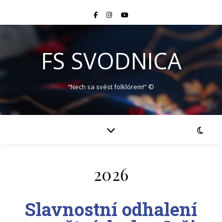
FS SVODNICA
“Nech sa svést folklórem!“ ©
2026
Slavnostní odhalení